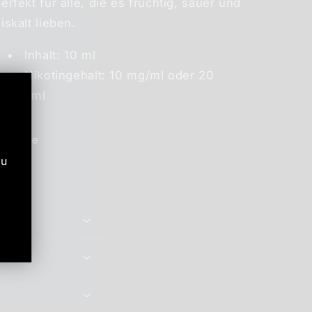
erfekt für alle, die es fruchtig, sauer und
iskalt lieben.
Inhalt: 10 ml
Nikotingehalt: 10 mg/ml oder 20
mg/ml
Share
zu