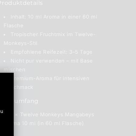
Produktdetails
Inhalt: 10 ml Aroma in einer 60 ml
Flasche
Tropischer Fruchtmix im Twelve-
Monkeys-Stil
Empfohlene Reifezeit: 3–5 Tage
Nicht pur verwenden – mit Base
mischen
Premium-Aroma für intensiven
Geschmack
Lieferumfang
zu
1 × Twelve Monkeys Mangabeys
Aroma 10 ml (in 60 ml Flasche)