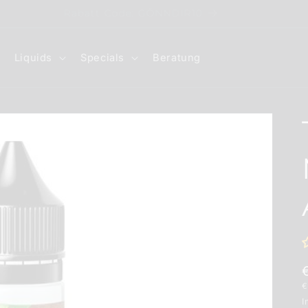
Rabatt Code: GÖNNDIR10
Liquids
Specials
Beratung
G
€
I