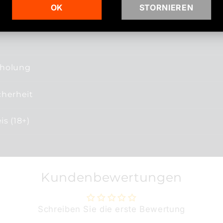
OK
STORNIEREN
bholung
cherheit
s (18+)
Kundenbewertungen
Schreiben Sie die erste Bewertung