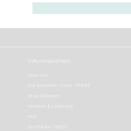
e
r
I
n
h
a
Informationen
l
t
Über uns
Die Gesichter hinter YASIRZ
Shop Standort
Versand & Lieferung
FAQ
Zertifikate / WEEE