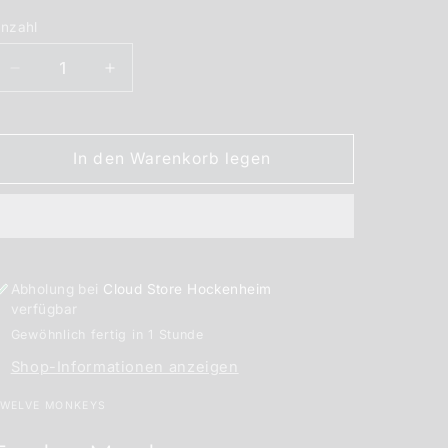
nzahl
nzahl
Verringere
Erhöhe
die
die
Menge
Menge
für
für
In den Warenkorb legen
Twelve
Twelve
Monkeys
Monkeys
Mangabeys
Mangabeys
Aroma
Aroma
10
10
ml
ml
Abholung bei
Cloud Store Hockenheim
verfügbar
Gewöhnlich fertig in 1 Stunde
Shop-Informationen anzeigen
WELVE MONKEYS