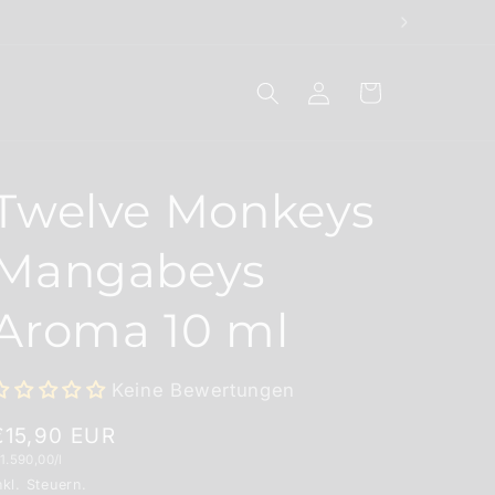
Einloggen
Warenkorb
Twelve Monkeys
Mangabeys
Aroma 10 ml
Keine Bewertungen
Normaler
€15,90 EUR
rundpreis
1.590,00/l
Preis
nkl. Steuern.