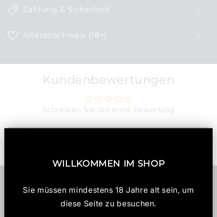
k
Zahlung & Sicherheit
l
a
Altersnachweis (18+)
p
p
b
Kundenbewertungen
a
r
e
Schreiben Sie die erste Bewertung
r
I
Bewertung schreiben
n
h
WILLKOMMEN IM SHOP
a
l
Sie müssen mindestens 18 Jahre alt sein, um
t
diese Seite zu besuchen.
Informationen