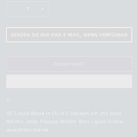
Verringere
Erhöhe
die
die
Menge
Menge
für
für
SENDEN SIE MIR EINE E-MAIL, WENN VERFÜGBAR
SC
SC
Liquid
Liquid
-
-
King
King
Ausverkauft
Tabak
Tabak
SC
SC Liquid Made in EU in 5 Stärken mit und ohne
Nikotin. Jede Flasche enthält 10ml Liquid in Ihrer
gewählten Stärke.