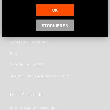
Über uns
OK
Die Gesichter hinter YASIRZ
STORNIEREN
Shop Standort
Versand & Lieferung
FAQ
Zertifikate / WEEE
Jugend- und Gesunheitsschutz
Hilfe & Kontakt
Ihre Bestellung verfolgen