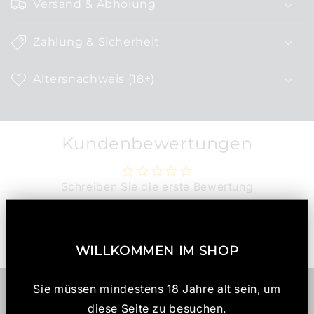
Versand & Abholung
n
k
Zahlung & Sicherheit
l
a
Altersnachweis (18+)
p
p
b
Kundenbewertungen
a
r
e
Schreiben Sie die erste Bewertung
r
I
Bewertung schreiben
n
WILLKOMMEN IM SHOP
h
a
Sie müssen mindestens 18 Jahre alt sein, um
l
diese Seite zu besuchen.