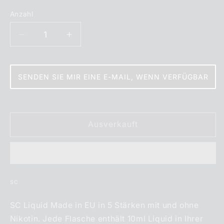
oder
nicht
Anzahl
Anzahl
verfügbar
Verringere
Erhöhe
die
die
Menge
Menge
für
für
SENDEN SIE MIR EINE E-MAIL, WENN VERFÜGBAR
SC
SC
Liquid
Liquid
Beeren
Beeren
Mandelcreme
Mandelcreme
Ausverkauft
SC
SC Liquid Made in EU in 5 Stärken mit und ohne
Nikotin. Jede Flasche enthält 10ml Liquid in Ihrer