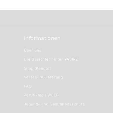
r
I
n
h
a
Informationen
l
t
Über uns
Die Gesichter hinter YASIRZ
Shop Standort
Versand & Lieferung
FAQ
Zertifikate / WEEE
Jugend- und Gesunheitsschutz