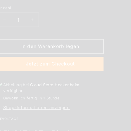
nzahl
nzahl
Verringere
Erhöhe
die
die
Menge
Menge
für
für
In den Warenkorb legen
REVOLTAGE
REVOLTAGE
Black
Black
Blueberry
Blueberry
Jetzt zum Checkout
Aroma
Aroma
15
15
ml
ml
Abholung bei
Cloud Store Hockenheim
verfügbar
Gewöhnlich fertig in 1 Stunde
Shop-Informationen anzeigen
EVOLTAGE