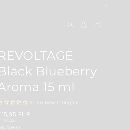
Einloggen
Warenkorb
REVOLTAGE
Black Blueberry
Aroma 15 ml
Keine Bewertungen
Normaler
€15,95 EUR
rundpreis
1.063,33/l
Preis
nkl. Steuern.