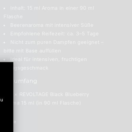
Inhalt: 15 ml Aroma in einer 90 ml
Flasche
Beerenaroma mit intensiver Süße
Empfohlene Reifezeit: ca. 3–5 Tage
Nicht zum puren Dampfen geeignet –
bitte mit Base auffüllen
Ideal für intensiven, fruchtigen
Alltagsgeschmack
Lieferumfang
1 × REVOLTAGE Black Blueberry
zu
Aroma 15 ml (in 90 ml Flasche)
Share