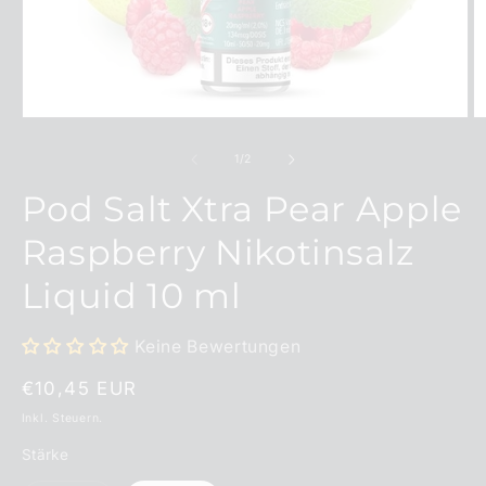
Medien
M
1
2
in
in
von
1
/
2
Modal
M
öffnen
ö
Pod Salt Xtra Pear Apple
Raspberry Nikotinsalz
Liquid 10 ml
Keine Bewertungen
Normaler
€10,45 EUR
Preis
Inkl. Steuern.
Stärke