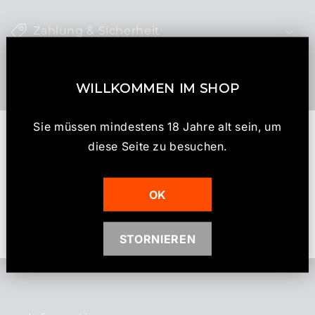
n
k
Zahlung & Sicherheit
l
a
Altersnachweis (18+)
p
WILLKOMMEN IM SHOP
p
b
Sie müssen mindestens 18 Jahre alt sein, um
Kundenbewertungen
a
diese Seite zu besuchen.
r
e
Schreiben Sie die erste Bewertung
r
OK
I
Bewertung schreiben
n
STORNIEREN
h
a
l
t