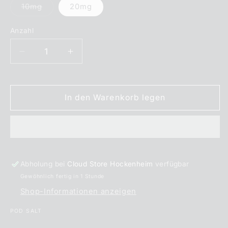
Variante
10mg
20mg
ausverkauft
oder
nicht
Anzahl
Anzahl
verfügbar
Verringere
Erhöhe
die
die
Menge
Menge
für
für
In den Warenkorb legen
Pod
Pod
Salt
Salt
Xtra
Xtra
Pear
Pear
Apple
Apple
Raspberry
Raspberry
Abholung bei
Cloud Store Hockenheim
verfügbar
Nikotinsalz
Nikotinsalz
Gewöhnlich fertig in 1 Stunde
Liquid
Liquid
10
10
Shop-Informationen anzeigen
ml
ml
POD SALT