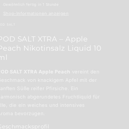
Gewöhnlich fertig in 1 Stunde
ml
ml
Shop-Informationen anzeigen
OD SALT
POD SALT XTRA – Apple
Peach Nikotinsalz Liquid 10
ml
POD SALT XTRA Apple Peach
vereint den
Geschmack von knackigem Apfel mit der
anften Süße reifer Pfirsiche. Ein
harmonisch abgerundetes Fruchtliquid für
lle, die ein weiches und intensives
Aroma bevorzugen.
Geschmacksprofil