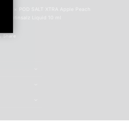
1 × POD SALT XTRA Apple Peach
Nikotinsalz Liquid 10 ml
Share