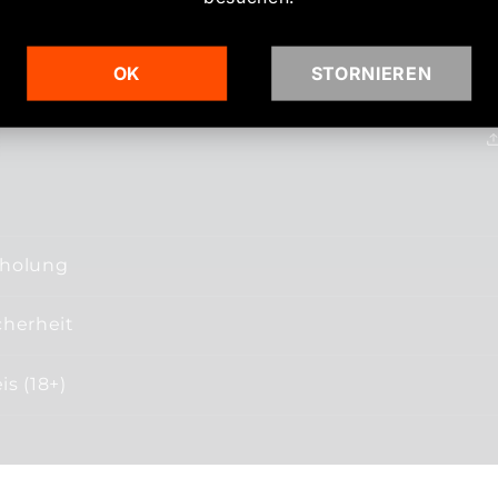
OK
STORNIEREN
bholung
cherheit
s (18+)