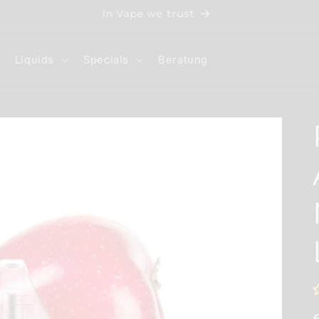
Rabatt Code: GÖNNDIR10
Liquids
Specials
Beratung