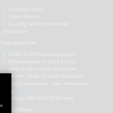
Knackiger Apfel
Süßer Pfirsich
Fruchtig, weich und rund im
Geschmack
Produktdetails
Inhalt: 10 ml Nikotinsalz-Liquid
Nikotinstärken: 10 mg & 20 mg
Ideal für MTL und Pod-Systeme
Sanfter Throat Hit durch Nikotinsalz
Sofort verwendbar – kein Anmischen
nötig
Teil der POD SALT XTRA Serie
zu
Lieferumfang