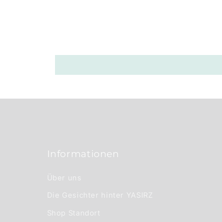
p
b
a
r
e
r
I
n
h
a
Informationen
l
t
Über uns
Die Gesichter hinter YASIRZ
Shop Standort