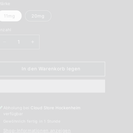
tärke
11mg
20mg
nzahl
nzahl
Verringere
Erhöhe
die
die
Menge
Menge
für
für
In den Warenkorb legen
POD
POD
SALT
SALT
Blue
Blue
Berg
Berg
Nikotinsalz
Nikotinsalz
Liquid
Liquid
Abholung bei
Cloud Store Hockenheim
10
10
verfügbar
ml
ml
Gewöhnlich fertig in 1 Stunde
Shop-Informationen anzeigen