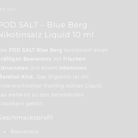
OD SALT
POD SALT – Blue Berg
Nikotinsalz Liquid 10 ml
Das
POD SALT Blue Berg
kombiniert einen
kräftigen Beerenmix
mit
frischen
Zitrusnoten
und einem
intensiven
Menthol-Kick
. Das Ergebnis ist ein
unverwechselbar fruchtig-kühles Liquid,
das weltweit zu den beliebtesten
lassikern gehört.
Geschmacksprofil
Beerenmix