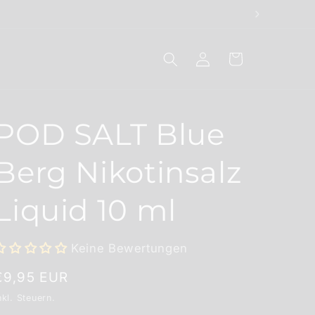
Einloggen
Warenkorb
POD SALT Blue
Berg Nikotinsalz
Liquid 10 ml
Keine Bewertungen
Normaler
€9,95 EUR
Preis
nkl. Steuern.