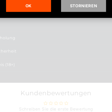
OK
STORNIEREN
bholung
cherheit
s (18+)
Kundenbewertungen
Schreiben Sie die erste Bewertung