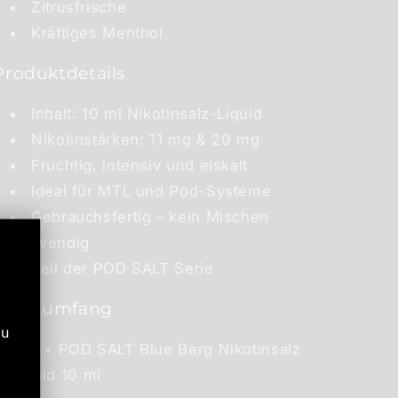
Zitrusfrische
Kräftiges Menthol
Produktdetails
Inhalt: 10 ml Nikotinsalz-Liquid
Nikotinstärken: 11 mg & 20 mg
Fruchtig, intensiv und eiskalt
Ideal für MTL und Pod-Systeme
Gebrauchsfertig – kein Mischen
notwendig
Teil der POD SALT Serie
Lieferumfang
zu
1 × POD SALT Blue Berg Nikotinsalz
Liquid 10 ml