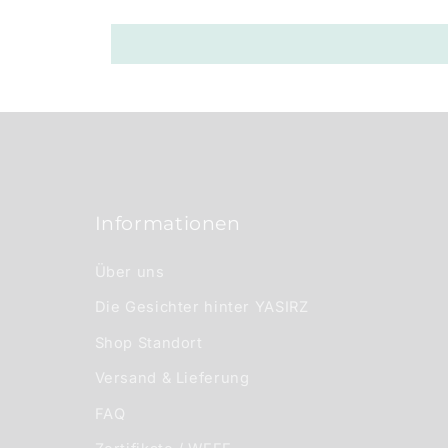
r
e
r
I
n
h
a
Informationen
l
t
Über uns
Die Gesichter hinter YASIRZ
Shop Standort
Versand & Lieferung
FAQ