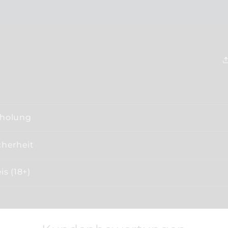
bholung
cherheit
s (18+)