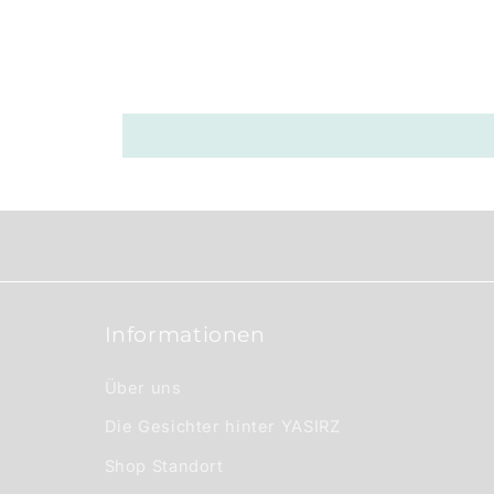
b
a
r
e
r
I
n
h
a
Informationen
l
t
Über uns
Die Gesichter hinter YASIRZ
Shop Standort