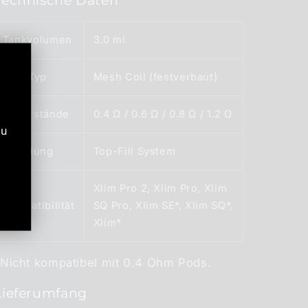
Technische Daten
Tankvolumen
3.0 ml
Coil-Typ
Mesh Coil (festverbaut)
Widerstände
0.4 Ω / 0.6 Ω / 0.8 Ω / 1.2 Ω
zu
Befüllung
Top-Fill System
Xlim Pro 2, Xlim Pro, Xlim
Kompatibilität
SQ Pro, Xlim SE*, Xlim SQ*,
Xlim*
*Nicht kompatibel mit 0.4 Ohm Pods.
Lieferumfang