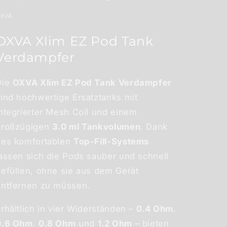
XVA
OXVA Xlim EZ Pod Tank
Verdampfer
Die
OXVA Xlim EZ Pod Tank Verdampfer
sind hochwertige Ersatztanks mit
ntegrierter Mesh Coil und einem
großzügigen
3.0 ml Tankvolumen
. Dank
des komfortablen
Top-Fill-Systems
lassen sich die Pods sauber und schnell
befüllen, ohne sie aus dem Gerät
entfernen zu müssen.
rhältlich in vier Widerständen –
0.4 Ohm
,
0.6 Ohm
,
0.8 Ohm
und
1.2 Ohm
– bieten