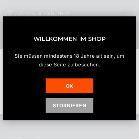
n
k
Zahlung & Sicherheit
l
a
Altersnachweis (18+)
p
WILLKOMMEN IM SHOP
p
b
Sie müssen mindestens 18 Jahre alt sein, um
Kundenbewertungen
a
diese Seite zu besuchen.
r
e
Schreiben Sie die erste Bewertung
r
OK
I
Bewertung schreiben
n
STORNIEREN
h
a
l
t