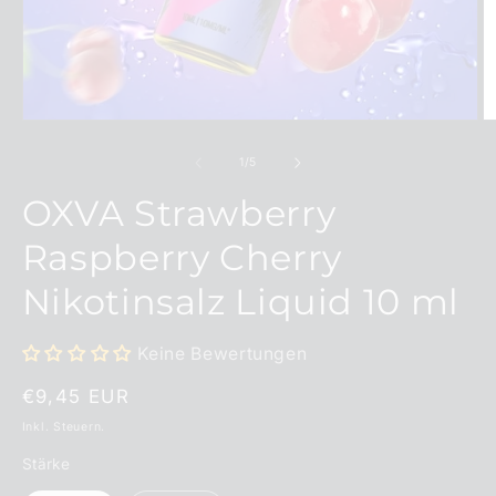
Medien
M
1
2
in
in
von
1
/
5
Modal
M
öffnen
ö
OXVA Strawberry
Raspberry Cherry
Nikotinsalz Liquid 10 ml
Keine Bewertungen
Normaler
€9,45 EUR
Preis
Inkl. Steuern.
Stärke