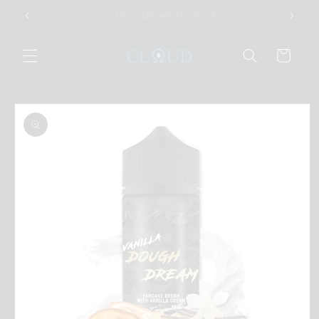
Direkt
Rabatt Code: GÖNNDIR10
zum
Inhalt
Warenkorb
duktinformationen
ringen