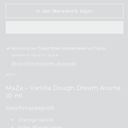
Menge
Menge
für
für
In den Warenkorb legen
MaZa
MaZa
Vanilla
Vanilla
Dough
Dough
Dream
Dream
Aroma
Aroma
10
10
Abholung bei
Cloud Store Hockenheim
verfügbar
ml
ml
Gewöhnlich fertig in 1 Stunde
Shop-Informationen anzeigen
MAZA
MaZa – Vanilla Dough Dream Aroma
10 ml
Geschmacksprofil
Cremige Vanille
Süßer Pfannkuchen