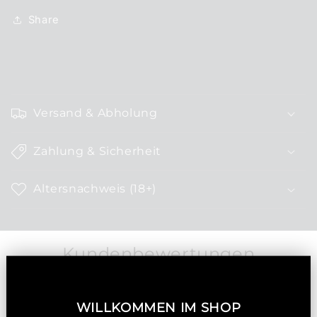
Share
E
i
Versand & Abholung
n
k
Zahlung & Sicherheit
l
a
Altersnachweis (18+)
p
p
b
Kundenbewertungen
a
r
e
Schreiben Sie die erste Bewertung
WILLKOMMEN IM SHOP
r