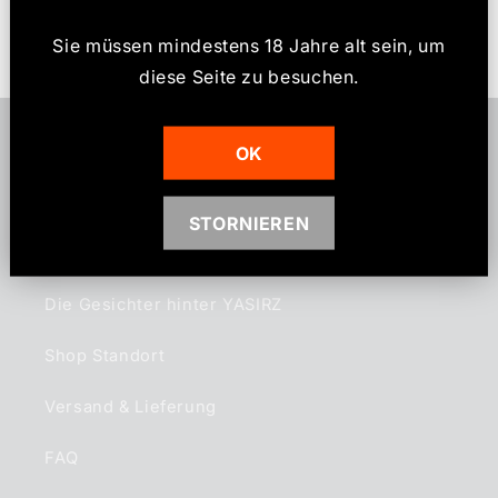
I
Bewertung schreiben
Sie müssen mindestens 18 Jahre alt sein, um
n
diese Seite zu besuchen.
h
a
l
OK
t
Informationen
STORNIEREN
Über uns
Die Gesichter hinter YASIRZ
Shop Standort
Versand & Lieferung
FAQ