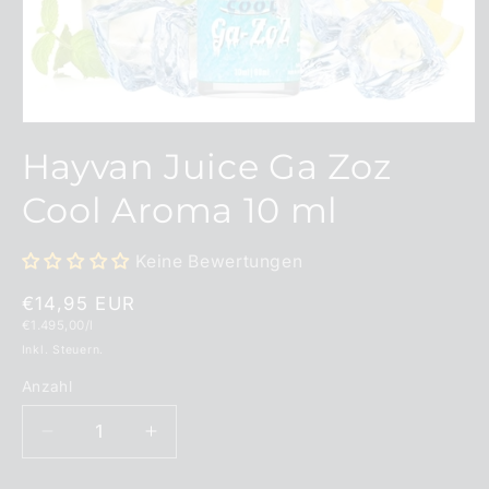
Medien
1
Hayvan Juice Ga Zoz
in
Modal
öffnen
Cool Aroma 10 ml
Keine Bewertungen
Normaler
€14,95 EUR
Grundpreis
€1.495,00/l
Preis
Inkl. Steuern.
Anzahl
Anzahl
Verringere
Erhöhe
die
die