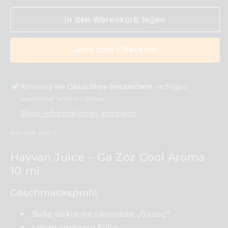
Menge
Menge
für
für
In den Warenkorb legen
Hayvan
Hayvan
Juice
Juice
Ga
Ga
Jetzt zum Checkout
Zoz
Zoz
Cool
Cool
Aroma
Aroma
Abholung bei
Cloud Store Hockenheim
verfügbar
10
10
ml
ml
Gewöhnlich fertig in 1 Stunde
Shop-Informationen anzeigen
HAYVAN JUICE
Hayvan Juice – Ga Zoz Cool Aroma
10 ml
Geschmacksprofil
Süße türkische Limonade „Gazoz“
Leicht spritzige Süße