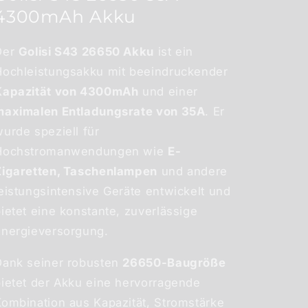
4300mAh Akku
Der
Golisi S43 26650 Akku
ist ein
Hochleistungsakku mit beeindruckender
Kapazität von 4300mAh
und einer
maximalen Entladungsrate von 35A
. Er
urde speziell für
Hochstromanwendungen wie
E-
Zigaretten, Taschenlampen
und andere
eistungsintensive Geräte entwickelt und
ietet eine konstante, zuverlässige
Energieversorgung.
Dank seiner robusten
26650-Baugröße
bietet der Akku eine hervorragende
Kombination aus Kapazität, Stromstärke