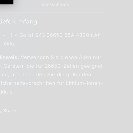
Kurzschluss
Lieferumfang
1 × Golisi S43 26650 35A 4300mAh
Akku
Hinweis:
Verwenden Sie diesen Akku nur
n Geräten, die für 26650-Zellen geeignet
sind, und beachten Sie die geltenden
icherheitsvorschriften für Lithium-Ionen-
Akkus.
Share