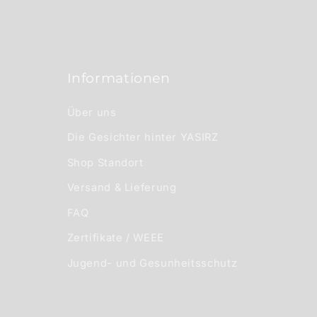
n
h
a
Informationen
l
t
Über uns
Die Gesichter hinter YASIRZ
Shop Standort
Versand & Lieferung
FAQ
Zertifikate / WEEE
Jugend- und Gesunheitsschutz