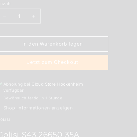
nzahl
nzahl
Verringere
Erhöhe
die
die
Menge
Menge
für
für
In den Warenkorb legen
Golisi
Golisi
S43
S43
26650
26650
Jetzt zum Checkout
35A
35A
4300mAh
4300mAh
Akku
Akku
Abholung bei
Cloud Store Hockenheim
verfügbar
Gewöhnlich fertig in 1 Stunde
Shop-Informationen anzeigen
OLISI
Golisi S43 26650 35A