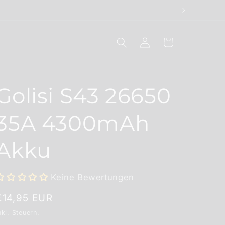
Einloggen
Warenkorb
Golisi S43 26650
35A 4300mAh
Akku
Keine Bewertungen
Normaler
€14,95 EUR
Preis
nkl. Steuern.