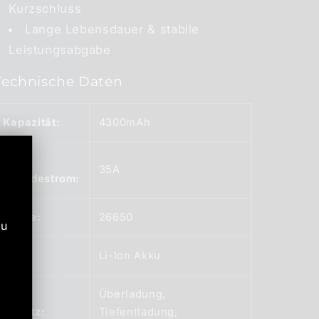
Kurzschluss
Lange Lebensdauer & stabile
Leistungsabgabe
Technische Daten
Kapazität:
4300mAh
Max.
35A
Entladestrom:
Größe:
26650
zu
Typ:
Li-Ion Akku
Überladung,
Schutz:
Tiefentladung,