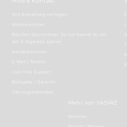
Hilfe & Kontakt
Ihre Bestellung verfolgen
E
Nikotinrechner
L
Raucher-Sparrechner: So viel kannst du mit
G
der E-Zigarette sparen
T
Kontaktformular
R
E-Mail / Telefon
R
Live Chat Support
Rückgabe / Garantie
Zahlungsmethoden
Mehr von YASIRZ
Aktionen
Partner / Marken