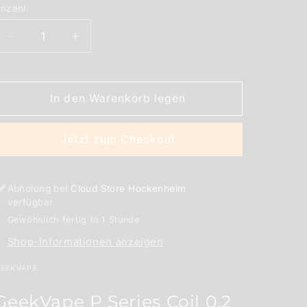
nzahl
nzahl
Verringere
Erhöhe
die
die
Menge
Menge
für
für
In den Warenkorb legen
Geekvape
Geekvape
P
P
Series
Series
Jetzt zum Checkout
Coil
Coil
0,2
0,2
Ohm
Ohm
Abholung bei
Cloud Store Hockenheim
verfügbar
Gewöhnlich fertig in 1 Stunde
Shop-Informationen anzeigen
EEKVAPE
GeekVape P Series Coil 0,2