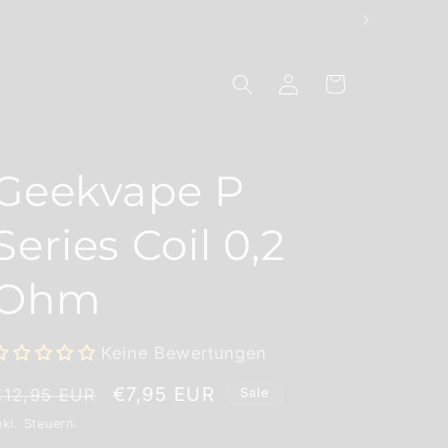
Einloggen
Warenkorb
Geekvape P
Series Coil 0,2
Ohm
Keine Bewertungen
Normaler
Verkaufspreis
€7,95 EUR
€12,95 EUR
Sale
Preis
nkl. Steuern.