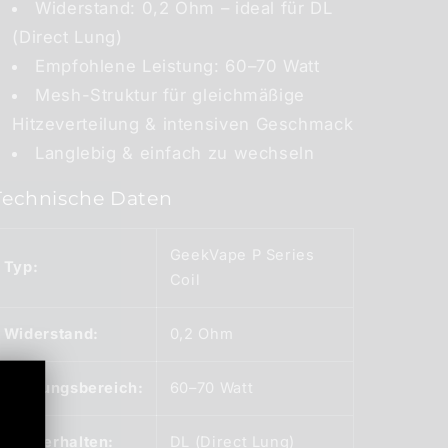
Widerstand: 0,2 Ohm – ideal für DL
(Direct Lung)
Empfohlene Leistung: 60–70 Watt
Mesh-Struktur für gleichmäßige
Hitzeverteilung & intensiven Geschmack
Langlebig & einfach zu wechseln
Technische Daten
GeekVape P Series
Typ:
Coil
Widerstand:
0,2 Ohm
Leistungsbereich:
60–70 Watt
Zugverhalten:
DL (Direct Lung)