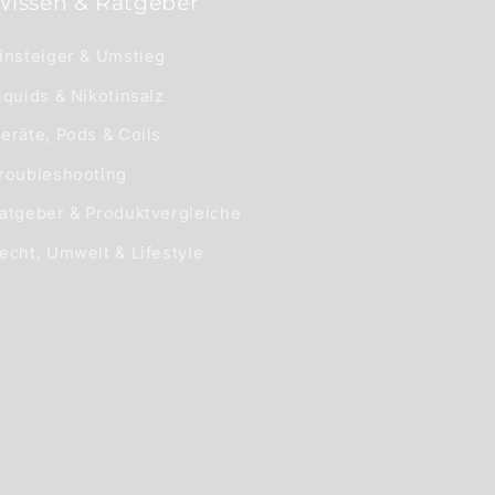
Wissen & Ratgeber
insteiger & Umstieg
iquids & Nikotinsalz
eräte, Pods & Coils
roubleshooting
atgeber & Produktvergleiche
echt, Umwelt & Lifestyle