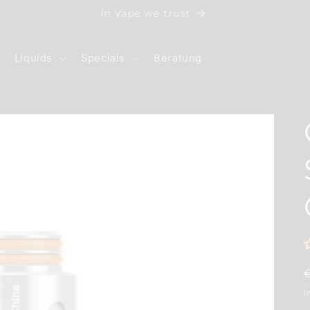
Rabatt Code: GÖNNDIR10
Liquids
Specials
Beratung
I