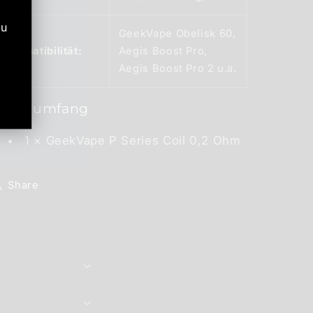
zu
GeekVape Obelisk 60,
Kompatibilität:
Aegis Boost Pro,
Aegis Boost Pro 2 u.a.
Lieferumfang
1 × GeekVape P Series Coil 0,2 Ohm
Share