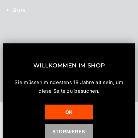
Share
E
i
Versand & Abholung
n
k
WILLKOMMEN IM SHOP
Zahlung & Sicherheit
l
a
Sie müssen mindestens 18 Jahre alt sein, um
Altersnachweis (18+)
p
diese Seite zu besuchen.
p
b
Kundenbewertungen
OK
a
r
e
Schreiben Sie die erste Bewertung
STORNIEREN