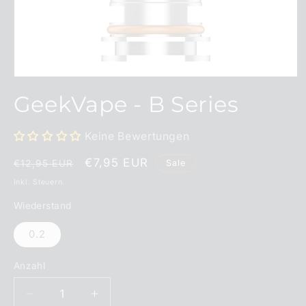
Medien
1
GeekVape - B Series
in
Modal
öffnen
Keine Bewertungen
Normaler
Verkaufspreis
€7,95 EUR
Sale
€12,95 EUR
Preis
Inkl. Steuern.
Wiederstand
0.2
Anzahl
Anzahl
Verringere
Erhöhe