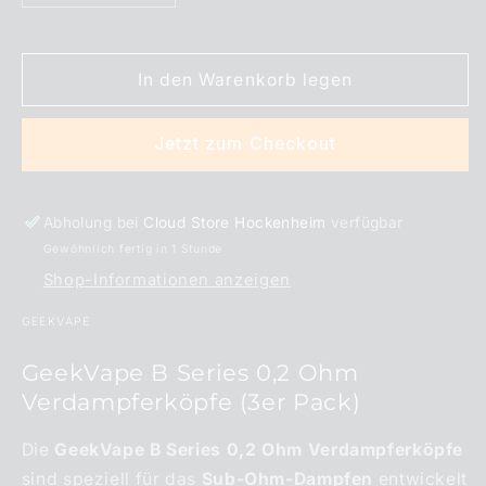
die
die
Menge
Menge
für
für
In den Warenkorb legen
GeekVape
GeekVape
-
-
B
B
Jetzt zum Checkout
Series
Series
Abholung bei
Cloud Store Hockenheim
verfügbar
Gewöhnlich fertig in 1 Stunde
Shop-Informationen anzeigen
GEEKVAPE
GeekVape B Series 0,2 Ohm
Verdampferköpfe (3er Pack)
Die
GeekVape B Series 0,2 Ohm Verdampferköpfe
sind speziell für das
Sub-Ohm-Dampfen
entwickelt