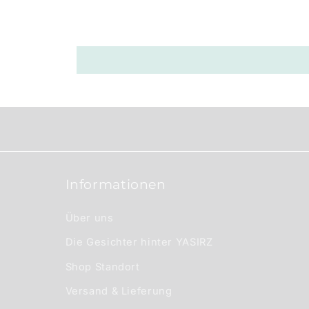
a
r
e
r
I
n
h
a
Informationen
l
t
Über uns
Die Gesichter hinter YASIRZ
Shop Standort
Versand & Lieferung