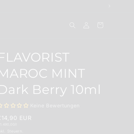
Einloggen
Warenkorb
FLAVORIST
MAROC MINT
Dark Berry 10ml
Keine Bewertungen
Normaler
€14,90 EUR
rundpreis
1.490,00/l
Preis
nkl. Steuern.