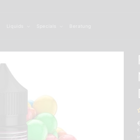
Rabatt Code: GÖNNDIR10
Liquids
Specials
Beratung
G
€
I