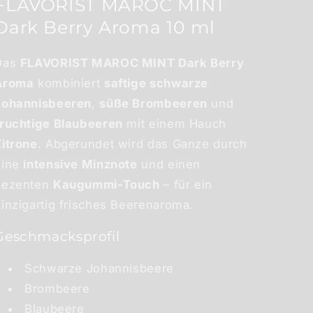
FLAVORIST MAROC MINT
Dark Berry Aroma 10 ml
Das
FLAVORIST MAROC MINT Dark Berry
Aroma
kombiniert
saftige schwarze
Johannisbeeren
,
süße Brombeeren
und
fruchtige Blaubeeren
mit einem Hauch
Zitrone
. Abgerundet wird das Ganze durch
eine
intensive Minznote
und einen
dezenten
Kaugummi-Touch
– für ein
inzigartig frisches Beerenaroma.
Geschmacksprofil
Schwarze Johannisbeere
Brombeere
Blaubeere