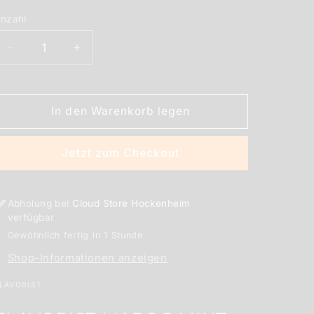
nzahl
nzahl
Verringere
Erhöhe
die
die
Menge
Menge
für
für
In den Warenkorb legen
FLAVORIST
FLAVORIST
MAROC
MAROC
MINT
MINT
Jetzt zum Checkout
Dark
Dark
Berry
Berry
10ml
10ml
Abholung bei
Cloud Store Hockenheim
verfügbar
Gewöhnlich fertig in 1 Stunde
Shop-Informationen anzeigen
LAVORIST