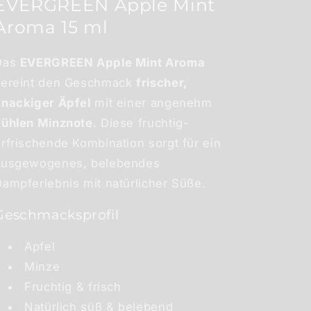
EVERGREEN Apple Mint
Aroma 15 ml
Das
EVERGREEN Apple Mint Aroma
vereint den Geschmack
frischer,
knackiger Äpfel
mit einer angenehm
kühlen Minznote
. Diese fruchtig-
rfrischende Kombination sorgt für ein
ausgewogenes, belebendes
ampferlebnis mit natürlicher Süße.
Geschmacksprofil
Apfel
Minze
Fruchtig & frisch
Natürlich süß & belebend