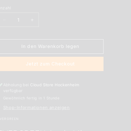
nzahl
nzahl
Verringere
Erhöhe
die
die
Menge
Menge
für
für
In den Warenkorb legen
EVERGREEN
EVERGREEN
Apple
Apple
Mint
Mint
Jetzt zum Checkout
Aroma
Aroma
15
15
ml
ml
Abholung bei
Cloud Store Hockenheim
verfügbar
Gewöhnlich fertig in 1 Stunde
Shop-Informationen anzeigen
VERGREEN