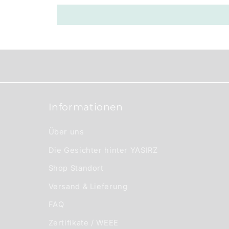
e
r
I
n
h
a
Informationen
l
t
Über uns
Die Gesichter hinter YASIRZ
Shop Standort
Versand & Lieferung
FAQ
Zertifikate / WEEE