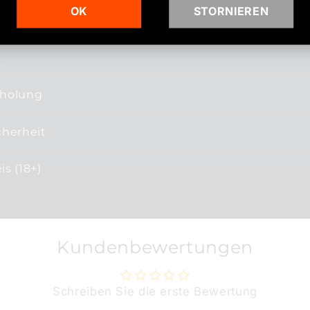
OK
STORNIEREN
bholung
cherheit
s (18+)
Kundenbewertungen
Schreiben Sie die erste Bewertung