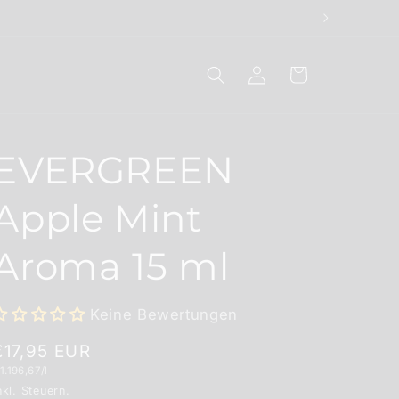
Einloggen
Warenkorb
EVERGREEN
Apple Mint
Aroma 15 ml
Keine Bewertungen
Normaler
€17,95 EUR
rundpreis
1.196,67/l
Preis
nkl. Steuern.