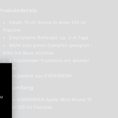
Produktdetails
Inhalt: 15 ml Aroma in einer 120 ml
Flasche
Empfohlene Reifezeit: ca. 2–4 Tage
Nicht zum puren Dampfen geeignet –
bitte mit Base mischen
Erfrischender Fruchtmix mit leichter
Kühle
Hergestellt von EVERGREEN
Lieferumfang
zu
1 × EVERGREEN Apple Mint Aroma 15
ml (in 120 ml Flasche)