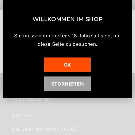
p
b
Kundenbewertungen
WILLKOMMEN IM SHOP
a
r
Sie müssen mindestens 18 Jahre alt sein, um
e
Schreiben Sie die erste Bewertung
diese Seite zu besuchen.
r
I
Bewertung schreiben
n
OK
h
a
STORNIEREN
l
t
Informationen
Über uns
Die Gesichter hinter YASIRZ