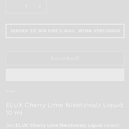
Verringere
Erhöhe
die
die
Menge
Menge
für
für
SENDEN SIE MIR EINE E-MAIL, WENN VERFÜGBAR
ELUX
ELUX
Cherry
Cherry
Lime
Lime
Nikotinsalz
Nikotinsalz
Ausverkauft
Liquid
Liquid
10
10
ml
ml
ELUX
ELUX Cherry Lime Nikotinsalz Liquid
10 ml
Das
ELUX Cherry Lime Nikotinsalz Liquid
vereint