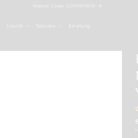
Rabatt Code: GÖNNDIR10
Liquids
Specials
Beratung
I