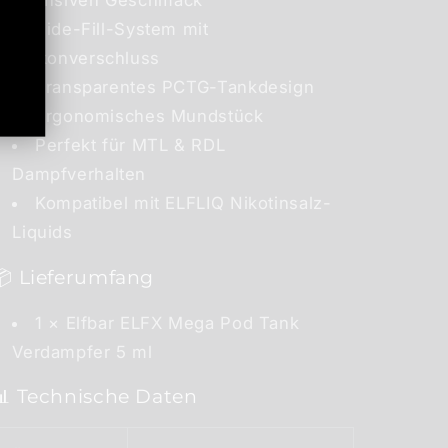
Side-Fill-System mit
Silikonverschluss
Transparentes PCTG-Tankdesign
Ergonomisches Mundstück
Perfekt für MTL & RDL
Dampfverhalten
Kompatibel mit ELFLIQ Nikotinsalz-
Liquids
📦 Lieferumfang
1 × Elfbar ELFX Mega Pod Tank
Verdampfer 5 ml
📊 Technische Daten