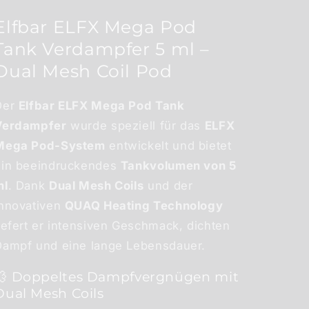
Elfbar ELFX Mega Pod
Tank Verdampfer 5 ml –
Dual Mesh Coil Pod
Der
Elfbar ELFX Mega Pod Tank
Verdampfer
wurde speziell für das
ELFX
Mega Pod-System
entwickelt und bietet
ein beeindruckendes
Tankvolumen von 5
ml
. Dank
Dual Mesh Coils
und der
innovativen
QUAQ Heating Technology
iefert er intensiven Geschmack, dichten
Dampf und eine lange Lebensdauer.
💨 Doppeltes Dampfvergnügen mit
Dual Mesh Coils