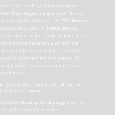
Jeder Pod ist mit zwei hochwertigen
Mesh Wicklungen
ausgestattet, die – je
nach gewähltem Modus – im
ECO Modus
abwechselnd oder im
TURBO Modus
leichzeitig arbeiten. Dadurch kannst du
zwischen sparsamerem und maximal
intensivem Dampfen wählen. Die Coils
eizen blitzschnell auf und sorgen für
gleichmäßige Verdampfung und starken
Geschmack.
🔥 QUAQ Heating Technology für
puren Geschmack
Die
QUAQ Heating Technology
sorgt für
eine außergewöhnlich reine