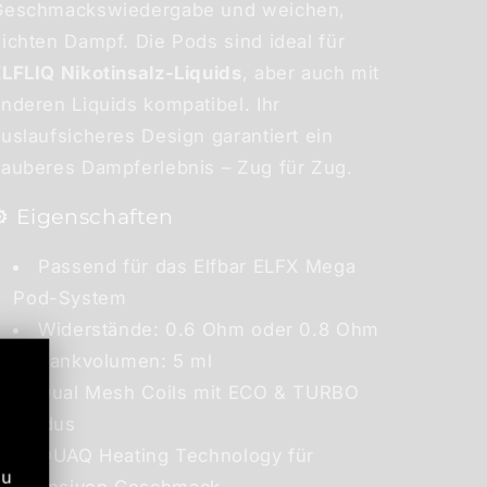
Geschmackswiedergabe und weichen,
ichten Dampf. Die Pods sind ideal für
ELFLIQ Nikotinsalz-Liquids
, aber auch mit
nderen Liquids kompatibel. Ihr
uslaufsicheres Design garantiert ein
sauberes Dampferlebnis – Zug für Zug.
⚙️ Eigenschaften
Passend für das Elfbar ELFX Mega
Pod-System
Widerstände: 0.6 Ohm oder 0.8 Ohm
Tankvolumen: 5 ml
Dual Mesh Coils mit ECO & TURBO
Modus
QUAQ Heating Technology für
zu
intensiven Geschmack