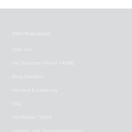
h
a
l
t
Informationen
Über uns
Die Gesichter hinter YASIRZ
Shop Standort
Versand & Lieferung
FAQ
Zertifikate / WEEE
Jugend- und Gesunheitsschutz