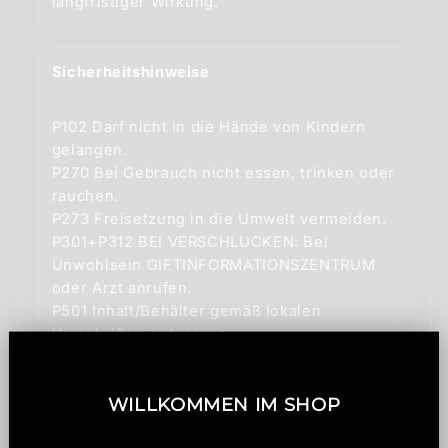
Sicherheitshinweise
P102 Darf nicht in die Hände von Kindern
gelangen.
P270 Bei Gebrauch nicht essen, trinken oder
rauchen.
P273 Freisetzung in die Umwelt vermeiden.
P301+P312 BEI VERSCHLUCKEN: Bei
Unwohlsein GIFTINFORMATIONSZENTRUM
oder Arzt anrufen.
P501 Inhalt/Behälter gemäß lokalen
WILLKOMMEN IM SHOP
Share