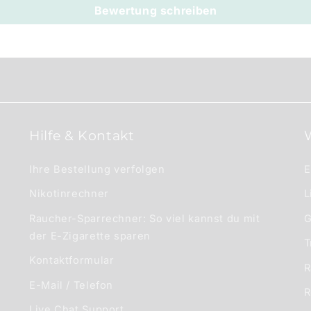
Bewertung schreiben
Hilfe & Kontakt
Ihre Bestellung verfolgen
E
Nikotinrechner
L
Raucher-Sparrechner: So viel kannst du mit
G
der E-Zigarette sparen
T
Kontaktformular
R
E-Mail / Telefon
R
Live Chat Support