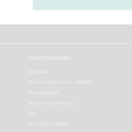
e
r
I
n
h
a
Informationen
l
t
Über uns
Die Gesichter hinter YASIRZ
Shop Standort
Versand & Lieferung
FAQ
Zertifikate / WEEE