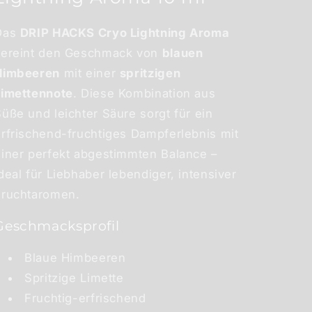
Das
DRIP HACKS Cryo Lightning Aroma
vereint den Geschmack von
blauen
Himbeeren
mit einer
spritzigen
Limettennote
. Diese Kombination aus
üße und leichter Säure sorgt für ein
erfrischend-fruchtiges Dampferlebnis mit
einer perfekt abgestimmten Balance –
deal für Liebhaber lebendiger, intensiver
Fruchtaromen.
Geschmacksprofil
Blaue Himbeeren
Spritzige Limette
Fruchtig-erfrischend