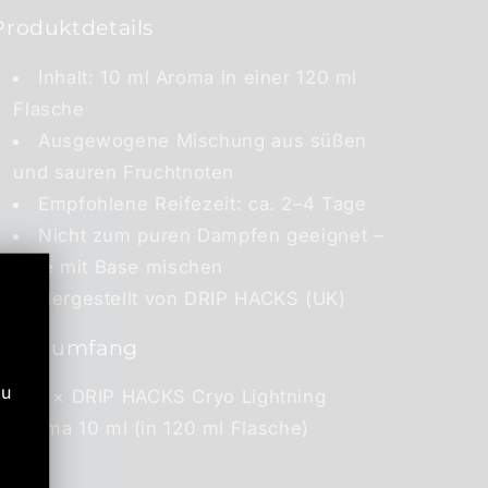
Produktdetails
Inhalt: 10 ml Aroma in einer 120 ml
Flasche
Ausgewogene Mischung aus süßen
und sauren Fruchtnoten
Empfohlene Reifezeit: ca. 2–4 Tage
Nicht zum puren Dampfen geeignet –
bitte mit Base mischen
Hergestellt von DRIP HACKS (UK)
Lieferumfang
zu
1 × DRIP HACKS Cryo Lightning
Aroma 10 ml (in 120 ml Flasche)