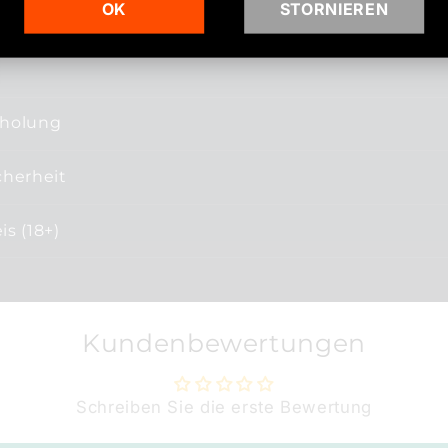
OK
STORNIEREN
bholung
cherheit
s (18+)
Kundenbewertungen
Schreiben Sie die erste Bewertung