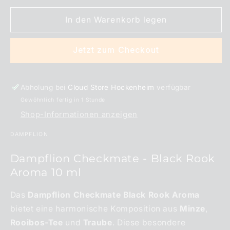
Menge
Menge
für
für
In den Warenkorb legen
Dampflion
Dampflion
Checkmate
Checkmate
Black
Black
Jetzt zum Checkout
Rook
Rook
Aroma
Aroma
10
10
Abholung bei
Cloud Store Hockenheim
verfügbar
ml
ml
Gewöhnlich fertig in 1 Stunde
Shop-Informationen anzeigen
DAMPFLION
Dampflion Checkmate - Black Rook
Aroma 10 ml
Das
Dampflion Checkmate Black Rook Aroma
bietet eine harmonische Komposition aus
Minze
,
Rooibos-Tee
und
Traube
. Diese besondere