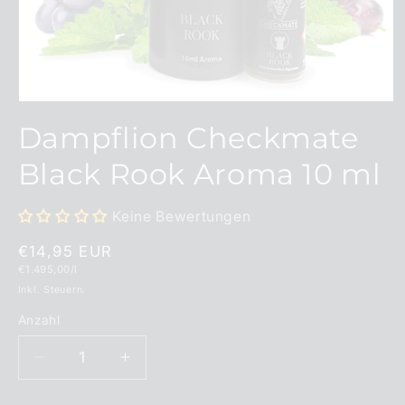
Medien
1
Dampflion Checkmate
in
Modal
öffnen
Black Rook Aroma 10 ml
Keine Bewertungen
Normaler
€14,95 EUR
Grundpreis
€1.495,00/l
Preis
Inkl. Steuern.
Anzahl
Anzahl
Verringere
Erhöhe
die
die