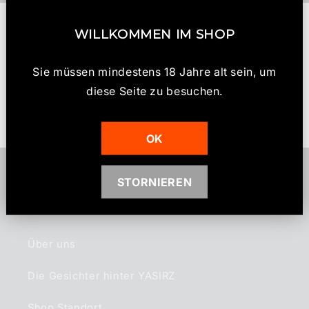
b
Kundenbewertungen
a
WILLKOMMEN IM SHOP
r
e
Schreiben Sie die erste Bewertung
Sie müssen mindestens 18 Jahre alt sein, um
r
diese Seite zu besuchen.
I
Bewertung schreiben
n
h
OK
a
l
STORNIEREN
t
Informationen
Über uns
Die Gesichter hinter YASIRZ
Shop Standort