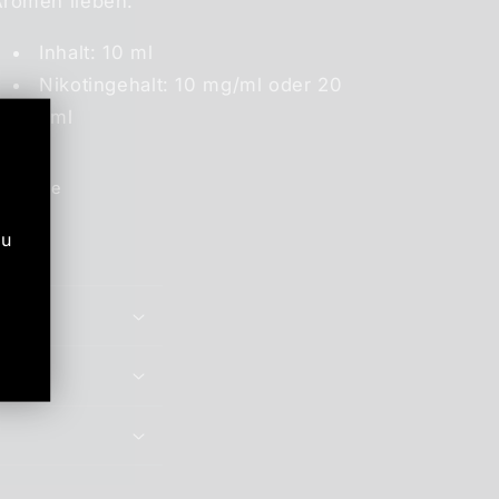
Aromen lieben.
Inhalt: 10 ml
Nikotingehalt: 10 mg/ml oder 20
mg/ml
Share
zu