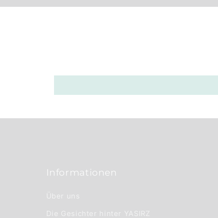
p
p
b
a
r
e
r
I
n
h
a
Informationen
l
t
Über uns
Die Gesichter hinter YASIRZ