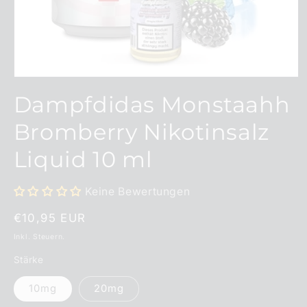
Medien
1
Dampfdidas Monstaahh
in
Modal
öffnen
Bromberry Nikotinsalz
Liquid 10 ml
Keine Bewertungen
Normaler
€10,95 EUR
Preis
Inkl. Steuern.
Stärke
10mg
20mg