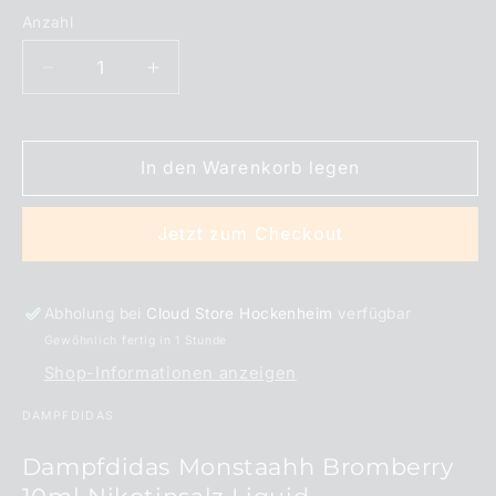
Anzahl
Anzahl
Verringere
Erhöhe
die
die
Menge
Menge
für
für
In den Warenkorb legen
Dampfdidas
Dampfdidas
Monstaahh
Monstaahh
Bromberry
Bromberry
Jetzt zum Checkout
Nikotinsalz
Nikotinsalz
Liquid
Liquid
10
10
Abholung bei
Cloud Store Hockenheim
verfügbar
ml
ml
Gewöhnlich fertig in 1 Stunde
Shop-Informationen anzeigen
DAMPFDIDAS
Dampfdidas Monstaahh Bromberry