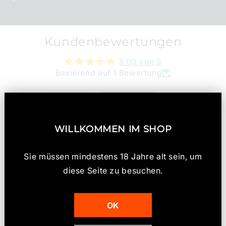
p
p
b
Kundenbewertungen
a
r
5.00 von 5
e
Basierend auf 1 Bewertung
r
1
I
0
n
0
h
WILLKOMMEN IM SHOP
0
a
0
l
Sie müssen mindestens 18 Jahre alt sein, um
t
Bewertung schreiben
diese Seite zu besuchen.
OK
Sort by