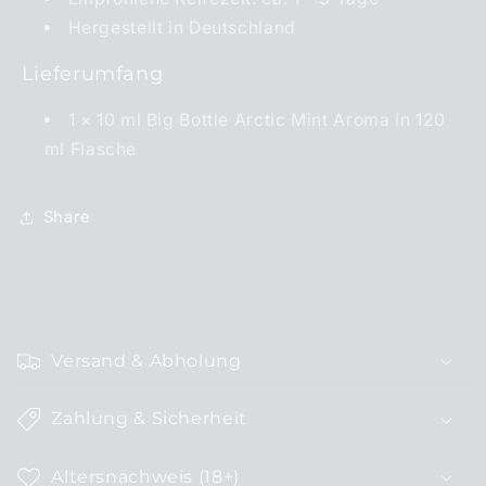
Hergestellt in Deutschland
Lieferumfang
1 × 10 ml Big Bottle Arctic Mint Aroma in 120
ml Flasche
Share
E
i
Versand & Abholung
n
k
Zahlung & Sicherheit
l
a
Altersnachweis (18+)