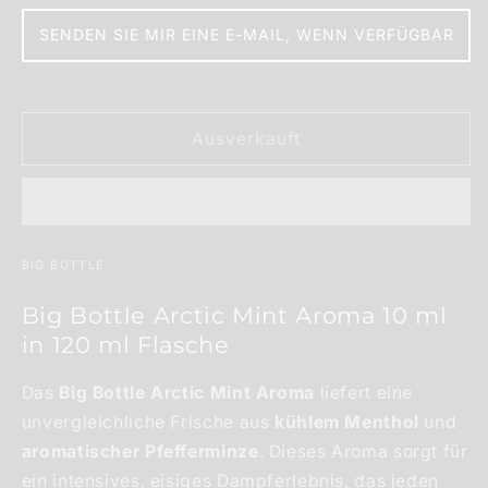
Menge
Menge
für
für
SENDEN SIE MIR EINE E-MAIL, WENN VERFÜGBAR
BIG
BIG
BOTTLE
BOTTLE
Arctic
Arctic
Mint
Mint
Ausverkauft
Aroma
Aroma
10
10
ml
ml
BIG BOTTLE
Big Bottle Arctic Mint Aroma 10 ml
in 120 ml Flasche
Das
Big Bottle Arctic Mint Aroma
liefert eine
unvergleichliche Frische aus
kühlem Menthol
und
aromatischer Pfefferminze
. Dieses Aroma sorgt für
ein intensives, eisiges Dampferlebnis, das jeden