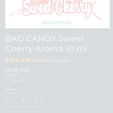
Medien
1
BAD CANDY Sweet
in
Modal
öffnen
Cherry Aroma 10 ml
Keine Bewertungen
Normaler
€9,99 EUR
Grundpreis
€999,00/l
Preis
Inkl. Steuern.
Anzahl
Anzahl
Verringere
Erhöhe
die
die