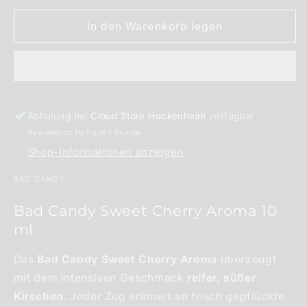
Menge
Menge
für
für
In den Warenkorb legen
BAD
BAD
CANDY
CANDY
Sweet
Sweet
Cherry
Cherry
Aroma
Aroma
10
10
Abholung bei
Cloud Store Hockenheim
verfügbar
ml
ml
Gewöhnlich fertig in 1 Stunde
Shop-Informationen anzeigen
BAD CANDY
Bad Candy Sweet Cherry Aroma 10
ml
Das
Bad Candy Sweet Cherry Aroma
überzeugt
mit dem intensiven Geschmack
reifer, süßer
Kirschen
. Jeder Zug erinnert an frisch gepflückte