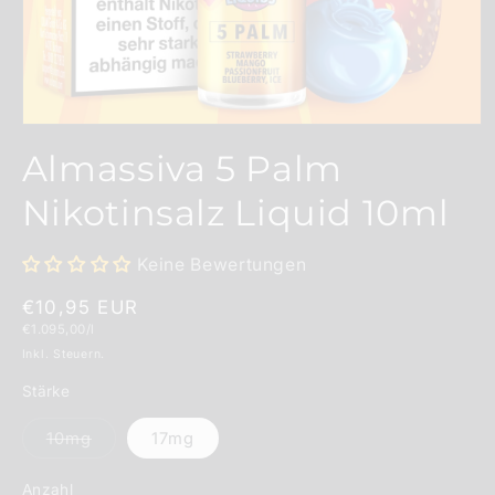
Medien
1
Almassiva 5 Palm
in
Modal
öffnen
Nikotinsalz Liquid 10ml
Keine Bewertungen
Normaler
€10,95 EUR
Grundpreis
€1.095,00/l
Preis
Inkl. Steuern.
Stärke
Variante
10mg
17mg
ausverkauft
oder
nicht
Anzahl
Anzahl