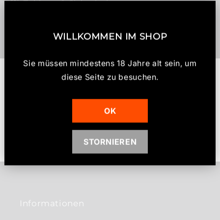
Zahlung & Sicherheit
l
a
Altersnachweis (18+)
p
WILLKOMMEN IM SHOP
p
b
Sie müssen mindestens 18 Jahre alt sein, um
Kundenbewertungen
a
diese Seite zu besuchen.
r
e
Schreiben Sie die erste Bewertung
OK
r
I
Bewertung schreiben
n
STORNIEREN
h
a
l
t
Informationen