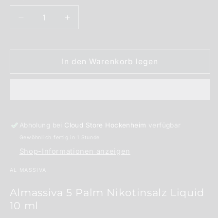
verfügbar
Verringere
Erhöhe
die
die
Menge
Menge
für
für
In den Warenkorb legen
Almassiva
Almassiva
5
5
Palm
Palm
Nikotinsalz
Nikotinsalz
Liquid
Liquid
10ml
10ml
Abholung bei
Cloud Store Hockenheim
verfügbar
Gewöhnlich fertig in 1 Stunde
Shop-Informationen anzeigen
AL MASSIVA
Almassiva 5 Palm Nikotinsalz Liquid
10 ml