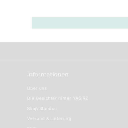
a
r
e
r
I
n
h
a
Informationen
l
t
Über uns
Die Gesichter hinter YASIRZ
Shop Standort
Versand & Lieferung