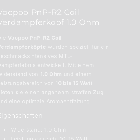
Voopoo PnP-R2 Coil
Verdampferkopf 1.0 Ohm
Die
Voopoo PnP-R2 Coil
Verdampferköpfe
wurden speziell für ein
geschmacksintensives MTL-
Dampferlebnis entwickelt. Mit einem
Widerstand von
1.0 Ohm
und einem
Leistungsbereich von
10 bis 15 Watt
bieten sie einen angenehm straffen Zug
und eine optimale Aromaentfaltung.
Eigenschaften
Widerstand: 1.0 Ohm
Leistungsbereich: 10–15 Watt