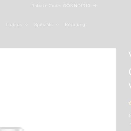
Rabatt Code: GÖNNDIR10
Liquids
Specials
Beratung
I