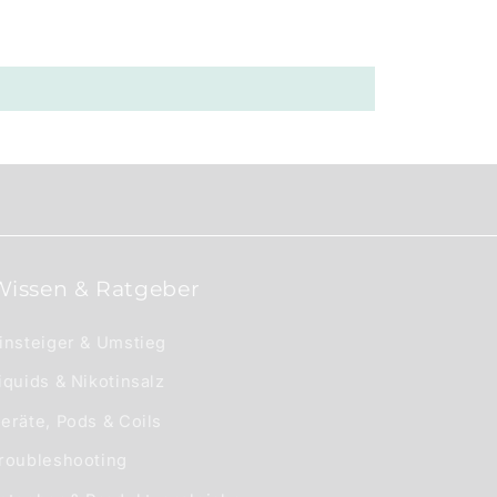
Wissen & Ratgeber
insteiger & Umstieg
iquids & Nikotinsalz
eräte, Pods & Coils
roubleshooting