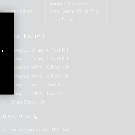
Voopoo Drag X/S,
Kompatibilität
Vinci Serie, FIND Trio,
Drag Baby
Kompatibel mit
Voopoo Drag X Pod Kit
zu
Voopoo Drag S Pod Kit
Voopoo Vinci X Pod Kit
Voopoo Vinci R Pod Kit
Voopoo Vinci Pod Kit
Voopoo FIND Trio Kit
Drag Baby Kit
Lieferumfang
5x Voopoo PnP-R2 Coil