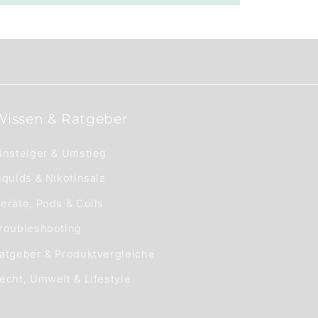
Wissen & Ratgeber
insteiger & Umstieg
iquids & Nikotinsalz
eräte, Pods & Coils
roubleshooting
atgeber & Produktvergleiche
echt, Umwelt & Lifestyle