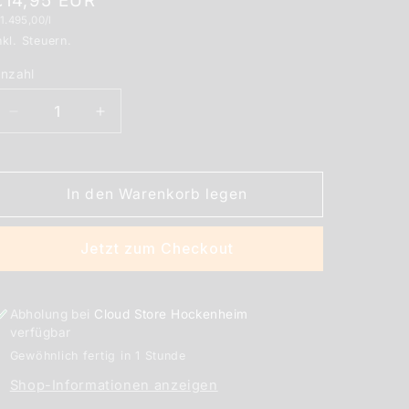
Normaler
€14,95 EUR
rundpreis
1.495,00/l
Preis
nkl. Steuern.
nzahl
nzahl
Verringere
Erhöhe
die
die
Menge
Menge
für
für
In den Warenkorb legen
5EL
5EL
Marshmallow
Marshmallow
Cookie
Cookie
Jetzt zum Checkout
Aroma
Aroma
10
10
ml
ml
Abholung bei
Cloud Store Hockenheim
verfügbar
Gewöhnlich fertig in 1 Stunde
Shop-Informationen anzeigen