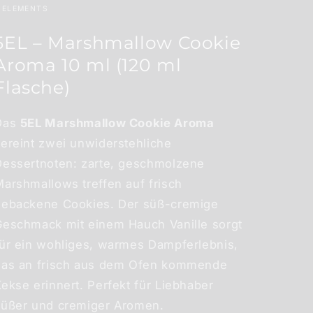
 ELEMENTS
5EL – Marshmallow Cookie
Aroma 10 ml (120 ml
Flasche)
Das
5EL Marshmallow Cookie Aroma
vereint zwei unwiderstehliche
Dessertnoten: zarte, geschmolzene
arshmallows treffen auf frisch
gebackene Cookies. Der süß-cremige
Geschmack mit einem Hauch Vanille sorgt
für ein wohliges, warmes Dampferlebnis,
das an frisch aus dem Ofen kommende
ekse erinnert. Perfekt für Liebhaber
süßer und cremiger Aromen.