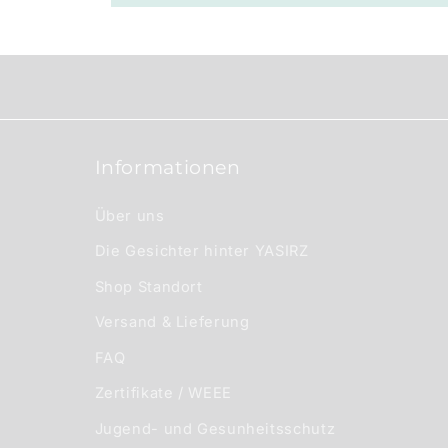
r
I
n
h
a
Informationen
l
t
Über uns
Die Gesichter hinter YASIRZ
Shop Standort
Versand & Lieferung
FAQ
Zertifikate / WEEE
Jugend- und Gesunheitsschutz