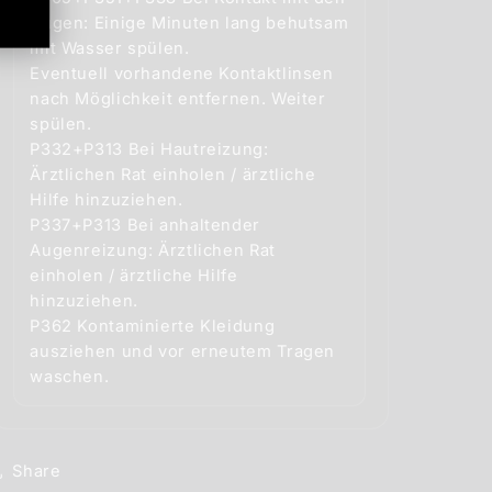
Augen: Einige Minuten lang behutsam
mit Wasser spülen.
Eventuell vorhandene Kontaktlinsen
nach Möglichkeit entfernen. Weiter
spülen.
P332+P313 Bei Hautreizung:
Ärztlichen Rat einholen / ärztliche
Hilfe hinzuziehen.
P337+P313 Bei anhaltender
Augenreizung: Ärztlichen Rat
einholen / ärztliche Hilfe
hinzuziehen.
P362 Kontaminierte Kleidung
ausziehen und vor erneutem Tragen
Share