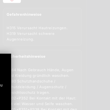
Gefahrenhinweise
H315 Verursacht Hautreizungen.
H319 Verursacht schwere
Sicherheitshinweise
P264 Nach Gebrauch Hände, Augen
und Kleidung gründlich waschen.
P280 Schutzhandschuhe /
zu
Schutzkleidung / Augenschutz /
Gesichtsschutz tragen.
P302+P352 Bei Kontakt mit der Haut:
Mit viel Wasser und Seife waschen.
P305+P351+P338 Bei Kontakt mit den